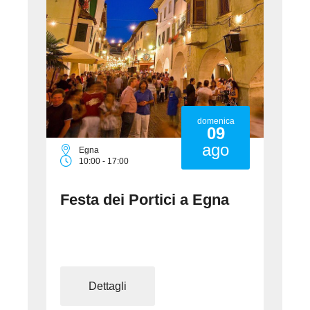
domenica
09
ago
na
Ora
00 - 17:00
18:00 - 23:00
+ altre date
a dei Portici a Egna
Martedì lunghi 
Dettagli
Dettagli