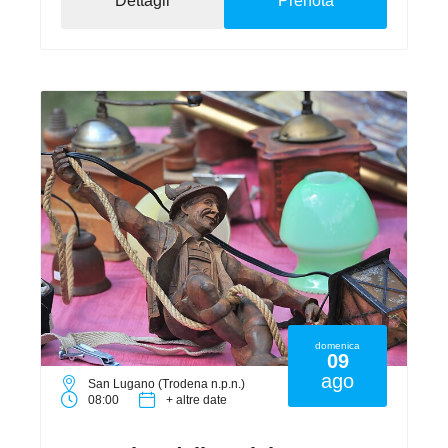
Dettagli
Prenota
domenica
09
ago
San Lugano (Trodena n.p.n.)
08:00
+ altre date