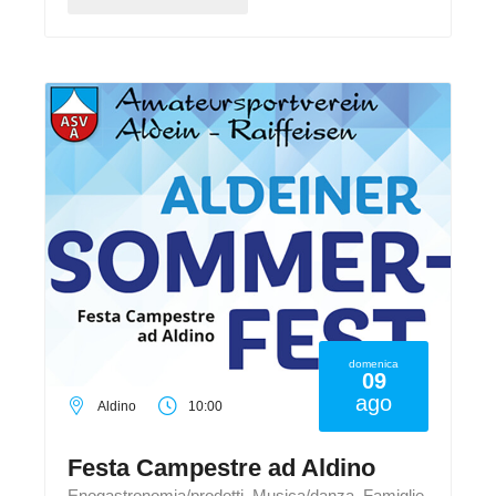
domenica
09
ago
Aldino
10:00
Festa Campestre ad Aldino
Enogastronomia/prodotti, Musica/danza, Famiglie