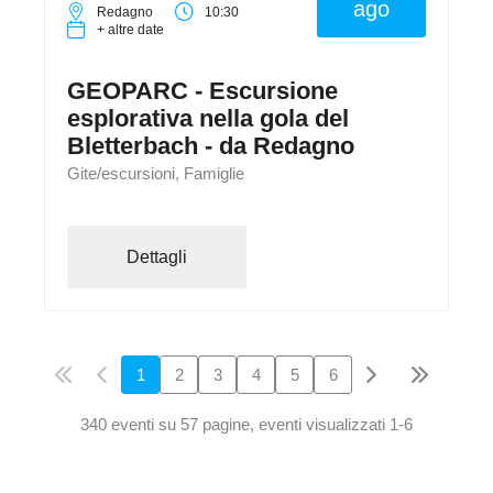
ago
Redagno
10:30
+ altre date
GEOPARC - Escursione
esplorativa nella gola del
Bletterbach - da Redagno
Gite/escursioni, Famiglie
Dettagli
1
2
3
4
5
6
340 eventi su 57 pagine, eventi visualizzati 1-6