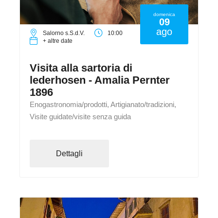
domenica
09
ago
Salorno s.S.d.V.
10:00
+ altre date
Visita alla sartoria di
lederhosen - Amalia Pernter
1896
Enogastronomia/prodotti, Artigianato/tradizioni,
Visite guidate/visite senza guida
Dettagli