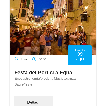
domenica
09
ago
Egna
10:00
Festa dei Portici a Egna
Enogastronomia/prodotti, Musica/danza,
Sagre/feste
Dettagli