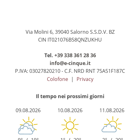
Via Molini 6, 39040 Salorno S.S.D.V. BZ
CIN IT021076B58QNZUKHU
Tel.
+39 338 361 28 36
info@e-cinque.it
P.IVA: 03027820210 - C.F. NRD RNT 75A51F187C
Colofone
|
Privacy
Il tempo nei prossimi giorni
09.08.2026
10.08.2026
11.08.2026
9°
/
19°
-1°
/
20°
-2°
/
20°