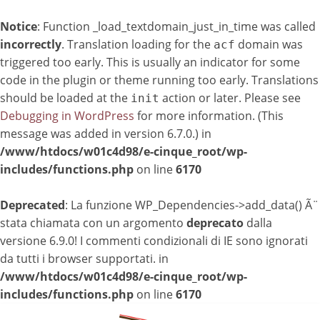
Notice
: Function _load_textdomain_just_in_time was called
incorrectly
. Translation loading for the
domain was
acf
triggered too early. This is usually an indicator for some
code in the plugin or theme running too early. Translations
should be loaded at the
action or later. Please see
init
Debugging in WordPress
for more information. (This
message was added in version 6.7.0.) in
/www/htdocs/w01c4d98/e-cinque_root/wp-
includes/functions.php
on line
6170
Deprecated
: La funzione WP_Dependencies->add_data() Ã¨
stata chiamata con un argomento
deprecato
dalla
versione 6.9.0! I commenti condizionali di IE sono ignorati
da tutti i browser supportati. in
/www/htdocs/w01c4d98/e-cinque_root/wp-
includes/functions.php
on line
6170