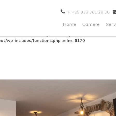
correctly
. Translation loading for the
domain was triggered to
acf
T. +39 338 361 28 36
d at the
action or later. Please see
Debugging in WordPres
init
es/functions.php
on line
6170
Home
Camere
Serv
 stata chiamata con un argomento
deprecato
dalla versione 6.9
t/wp-includes/functions.php
on line
6170