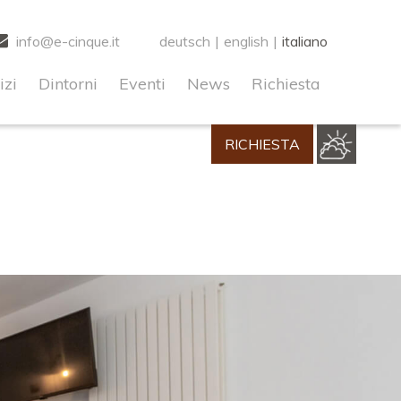
o early. This is usually an indicator for some code in the
info@e-cinque.it
deutsch
|
english
|
italiano
s
for more information. (This message was added in version
izi
Dintorni
Eventi
News
Richiesta
.0! I commenti condizionali di IE sono ignorati da tutti i
RICHIESTA