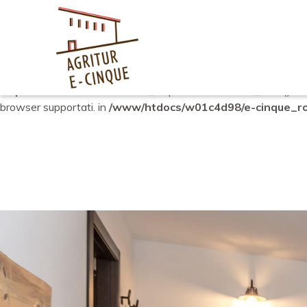
Notice
: Function _load_textdomain_just_in_time was called
in
plugin or theme running too early. Translations should be loade
6.7.0.) in
/www/htdocs/w01c4d98/e-cinque_root/wp-includ
Deprecated
: La funzione WP_Dependencies->add_data() Ã¨
browser supportati. in
/www/htdocs/w01c4d98/e-cinque_roo