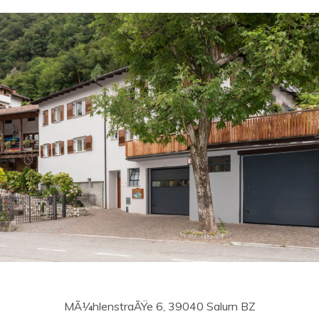
MÃ¼hlenstraÃŸe 6, 39040 Salurn BZ