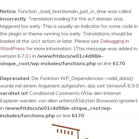
Notice
: Function _load_textdomain_just_in_time was called
incorrectly
. Translation loading for the
domain was
acf
triggered too early. This is usually an indicator for some code in
the plugin or theme running too early. Translations should be
loaded at the
action or later. Please see
Debugging in
init
WordPress
for more information. (This message was added in
version 6.7.0.) in
/www/htdocs/w01c4d98/e-
cinque_root/wp-includes/functions.php
on line
6170
Deprecated
: Die Funktion WP_Dependencies->add_data()
wurde mit einem Argument aufgerufen, das seit VersionÂ 6.9.0
veraltet ist
! Conditional Comments fÃ¼r den Internet
Explorer werden von allen unterstÃ¼tzten Browsern ignoriert.
in
/www/htdocs/w01c4d98/e-cinque_root/wp-
includes/functions.php
on line
6170